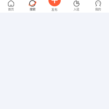
徐女士
面议
08-08
醴陵
全职
本科
首页
搜索
入驻
我的
发布
教师
陈先生
5000-8000元
08-08
不限区域
全职
招聘信息
求职简历
其他职位
张先生
面议
08-08
不限区域
全职
其他职位
黄先生
4000-5000元
08-08
不限区域
全职