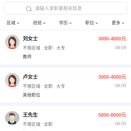
在校学生工作经验
本科
行政后勤
建筑装潢
确定
区域
经验
学历
职位
更多
三年以上工作经验
硕士
销售岗位
教师
刘女士
3000-4000元
四年以上工作经验
博士
文员
护士
08-09
不限区域
全职
大专
五年以上工作经验
财务会计
传单派发
教师
十年以上工作经验
超市零售
促销导购
卢女士
3000-4000元
网络IT
保健按摩
08-09
不限区域
全职
大专
其他职位
快递员
前台接待
收银员
技术员/工程师
王先生
5000-8000元
08-09
水电/机修
部门经理
不限区域
全职