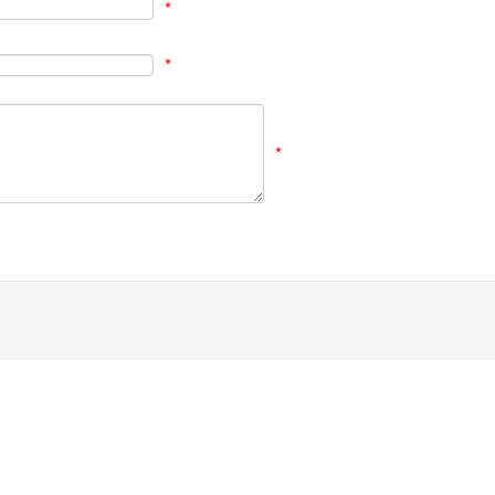
*
*
*